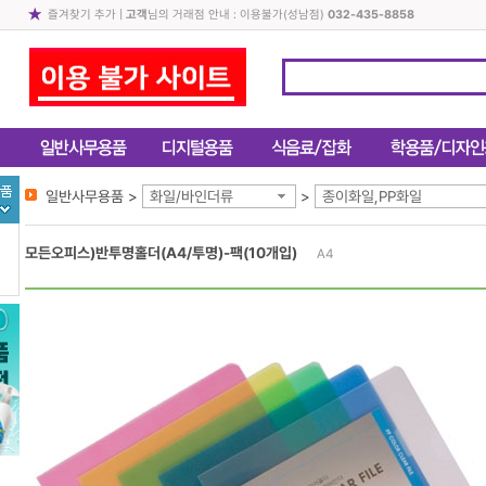
즐겨찾기 추가
|
고객
님의 거래점 안내 : 이용불가(성남점)
032-435-8858
일반사무용품 >
화일/바인더류
>
종이화일,PP화일
모든오피스)반투명홀더(A4/투명)-팩(10개입)
A4