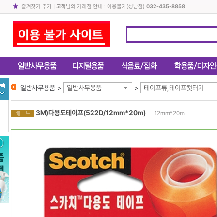
즐겨찾기 추가
|
고객
님의 거래점 안내 : 이용불가(성남점)
032-435-8858
일반사무용품 >
일반사무용품
>
테이프류,테이프컷터기
3M)다용도테이프(522D/12mm*20m)
12mm*20m