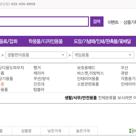
(성남점)
032-435-8858
>
생활편의용품
>
게임용품
/다용도파우치
행거
보호용패드
우산
용품
캐리어
바스켓,리빙박스
큐방
장기용품
쿠션/방석
인테리어용품
각종용기
용품
건조대
소방관련용품
인테리어
차용품
텀블러
생활/사무/안전용품
전체분류를 보시려면 