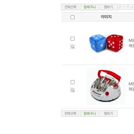
이미지
M8
해
M8
해