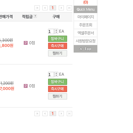
(
0
)
1
판매가격
적립금
구매
마이페이지
주문조회
EA
엑셀주문서
4,300원
사원방문요청
0점
3,800원
EA
1,200원
0점
7,000원
1