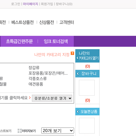
로그인
|
마이페이지
|
회원가입
|
장바구니
(
0
)
나만의 카테고리 지정
(
0
)
장갑류
포장용품/포장끈/에어쿠션
류
각종호스류
철물
애견용품
여기를 클릭하세요
(
0
)
리스트보기
이미지보기