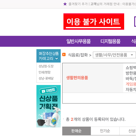
즐겨찾기 추가
|
고객
님의 거래점 안내 : 이용불가
식음료/잡화 >
생활/사무/안전용품
성남점-도장
쇼핑백
인쇄/명함
방한
생활편의용품
바둑/
성남-꽃배달
게임
자동
총
2
개의 상품이 등록되어 있습니다.