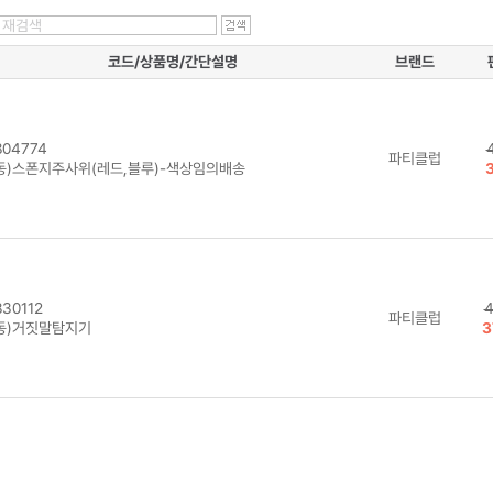
코드/상품명/간단설명
브랜드
04774
파티클럽
동)스폰지주사위(레드,블루)-색상임의배송
30112
4
파티클럽
동)거짓말탐지기
3