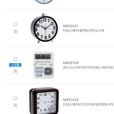
M810347
타임스퀘어)블랙모던탁상시계
M809748
판다고)스터디타이머(DBO-501(W)
M810349
타임스퀘어)다크브라운실버알람시계