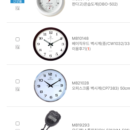
판다고)온습도계(DBO-502)
M810148
베이직우드 벽시계(중/CW1032/33
이용후기(
1
)
M821028
오피스크롬 벽시계(CP7383) 50c
M819293