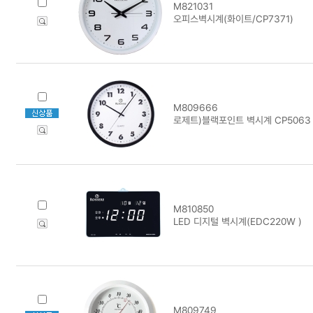
M821031
오피스벽시계(화이트/CP7371)
M809666
로제트)블랙포인트 벽시계 CP5063
M810850
LED 디지털 벽시계(EDC220W )
M809749