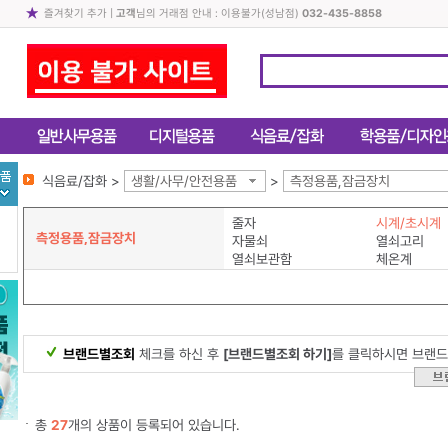
즐겨찾기 추가
|
고객
님의 거래점 안내 : 이용불가(성남점)
032-435-8858
식음료/잡화 >
생활/사무/안전용품
>
측정용품,잠금장치
줄자
시계/초시계
측정용품,잠금장치
자물쇠
열쇠고리
열쇠보관함
체온계
브랜드별조회
체크를 하신 후
[브랜드별조회 하기]
를 클릭하시면 브랜드
총
27
개의 상품이 등록되어 있습니다.