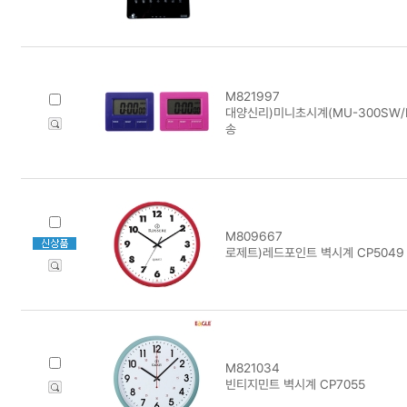
M821997
대양신리)미니초시계(MU-300SW/
송
M809667
로제트)레드포인트 벽시계 CP5049
M821034
빈티지민트 벽시계 CP7055