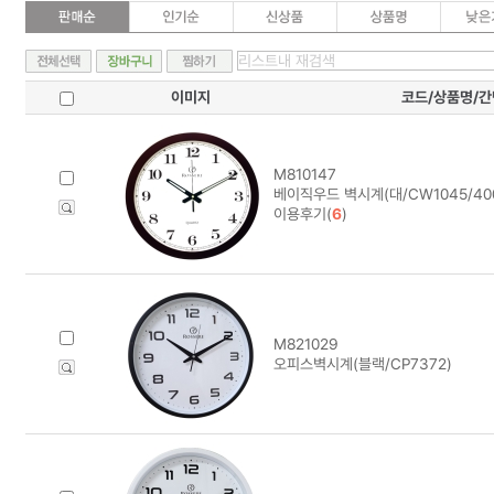
이미지
코드/상품명/
M810147
베이직우드 벽시계(대/CW1045/400
이용후기(
6
)
M821029
오피스벽시계(블랙/CP7372)