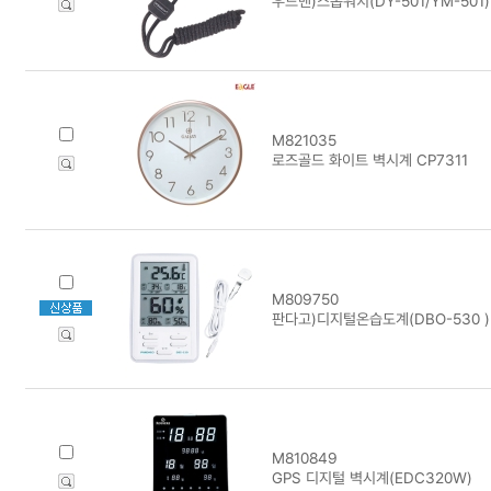
우드맨)스톱워치(DY-501/YM-501)
M821035
로즈골드 화이트 벽시계 CP7311
M809750
판다고)디지털온습도계(DBO-530 )
M810849
GPS 디지털 벽시계(EDC320W)