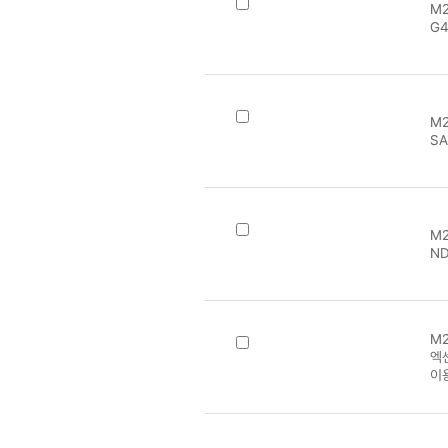
M2
G4
M2
SA
M2
ND
M2
엑센
이