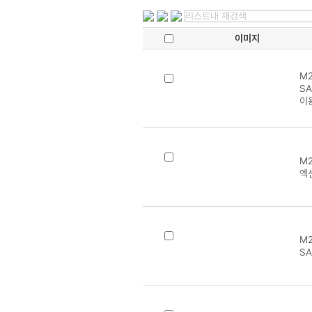
이미지
M2
SA
이
M2
엑센
M2
SA