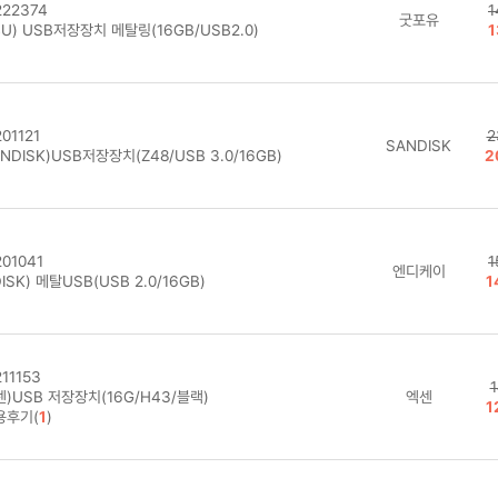
22374
1
굿포유
U) USB저장장치 메탈링(16GB/USB2.0)
1
01121
2
SANDISK
NDISK)USB저장장치(Z48/USB 3.0/16GB)
2
01041
1
엔디케이
ISK) 메탈USB(USB 2.0/16GB)
1
11153
1
)USB 저장장치(16G/H43/블랙)
엑센
1
용후기(
1
)