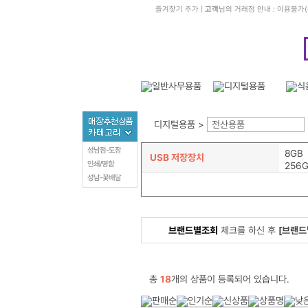
즐겨찾기 추가
|
고객
님의 거래점 안내 : 이용불가
디지털용품 >
전산용품
성남점-도장
8GB
USB 저장장치
인쇄/명함
256
성남-꽃배달
브랜드별조회
체크를 하신 후
[브랜드
총
18
개의 상품이 등록되어 있습니다.