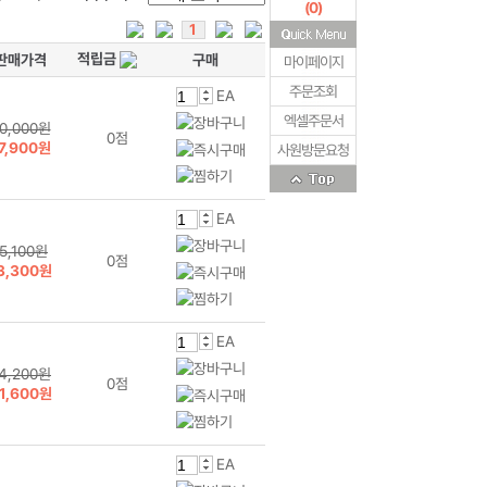
(
0
)
1
적립금
판매가격
구매
마이페이지
주문조회
EA
엑셀주문서
0,000원
0점
7,900원
사원방문요청
EA
15,100원
0점
3,300원
EA
4,200원
0점
1,600원
EA