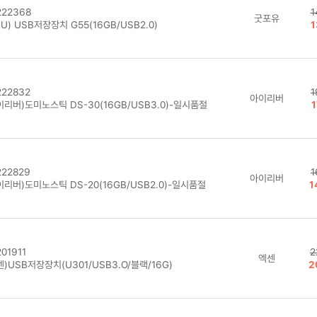
22368
1
굿포유
U) USB저장장치 G55(16GB/USB2.0)
1
22832
1
아이리버
리버)도미노스틱 DS-30(16GB/USB3.0)-일시품절
1
22829
1
아이리버
리버)도미노스틱 DS-20(16GB/USB2.0)-일시품절
1
01911
2
엑센
)USB저장장치(U301/USB3.O/블랙/16G)
2