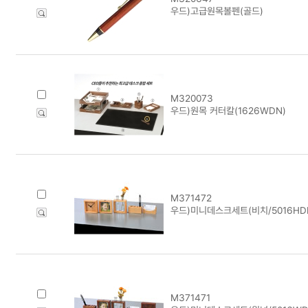
우드)고급원목볼펜(골드)
M320073
우드)원목 커터칼(1626WDN)
M371472
우드)미니데스크세트(비치/5016HDN
M371471