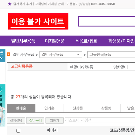
즐겨찾기 추가
|
고객
님의 거래점 안내 : 이용불가(성남점)
032-435-8858
일반사무용품 >
일반사무용품
>
고급원목용품
고급원목용품
펜꽂이/연필통
명함꽂이
총
27
개의 상품이 등록되어 있습니다.
이미지
코드/상품명/