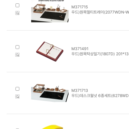
M371715
우드)원목멀티트레이(2077WDN-W/월
M371491
우드)원목탁상일기(1807D) 201*1
M371713
우드)데스크월넛 6종세트(6278WD