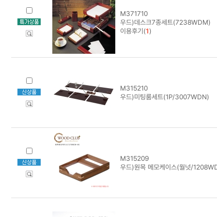
M371710
우드)데스크7종세트(7238WDM)
이용후기(
1
)
M315210
우드)미팅룸세트(1P/3007WDN)
M315209
우드)원목 메모케이스(월넛/1208W