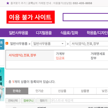
즐겨찾기 추가
|
고객
님의 거래점 안내 : 이용불가(성남점)
032-435-8858
일반사무용품 >
일반사무용품
>
서식(양식),전표,장부
가계부
거래명세표
서식(양식),전표,장부
입금표
장부
총
1
개의 상품이 등록되어 있습니다.