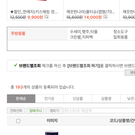
★할인_한예지)키스해링 정사각 미용티슈(250매×6입)
깨끗한나라)물티슈(캡형/70매×6입)
깨끗한나라)
12,500원
9,900원
15,600원
14,000원
10,90
수세미,행주,타올
청소도구
주방용품
크린랲,지퍼백
일회용품
브랜드별조회
체크를 하신 후
[브랜드별조회 하기]
를 클릭하시면 브랜드
총
193
개의 상품이 등록되어 있습니다.
이미지
코드/상품명/