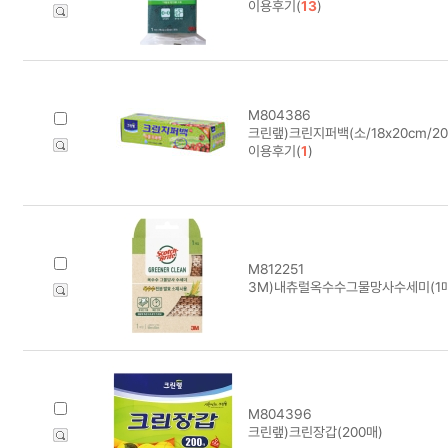
이용후기(
13
)
M804386
크린랲)크린지퍼백(소/18x20cm/20
이용후기(
1
)
M812251
3M)내츄럴옥수수그물망사수세미(1매
M804396
크린랲)크린장갑(200매)