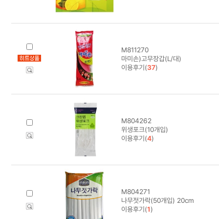
M811270
마미손)고무장갑(L/대)
이용후기(
37
)
M804262
위생포크(10개입)
이용후기(
4
)
M804271
나무젓가락(50개입) 20cm
이용후기(
1
)