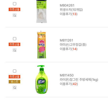
M804261
위생수저(10개입)
이용후기(
13
)
M811261
마미손)고무장갑(중)
이용후기(
14
)
M811450
라이온)참그린 주방세제(1kg)
이용후기(
42
)