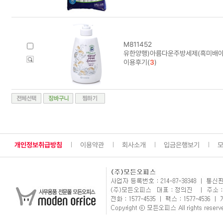
M811452
유한양행)아름다운주방세제(흑미배아/
이용후기(
3
)
개인정보취급방침
이용약관
회사소개
입금은행보기