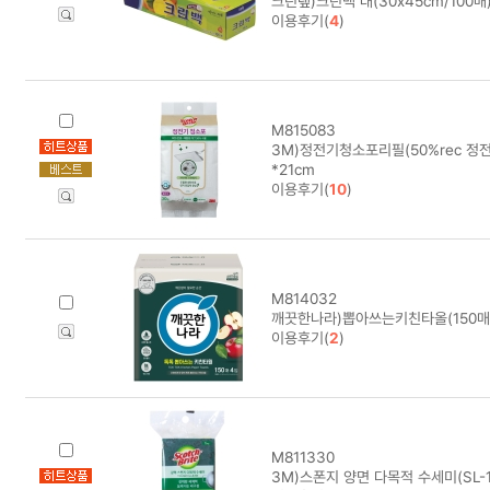
크린랲)크린백 대(30x45cm/100매
이용후기(
4
)
M815083
3M)정전기청소포리필(50%rec 정전
*21cm
이용후기(
10
)
M814032
깨끗한나라)뽑아쓰는키친타올(150매
이용후기(
2
)
M811330
3M)스폰지 양면 다목적 수세미(SL-1