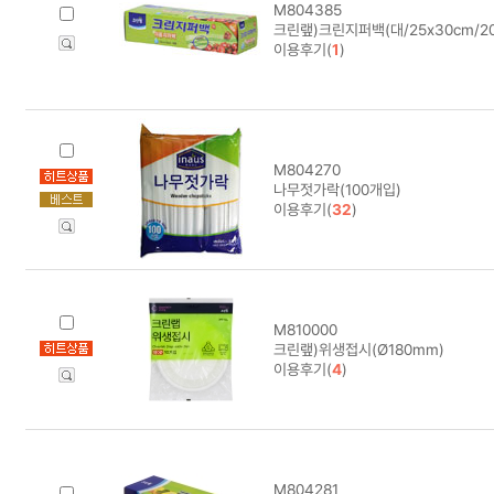
M804385
크린랲)크린지퍼백(대/25x30cm/20
이용후기(
1
)
M804270
나무젓가락(100개입)
이용후기(
32
)
M810000
크린랲)위생접시(Ø180mm)
이용후기(
4
)
M804281