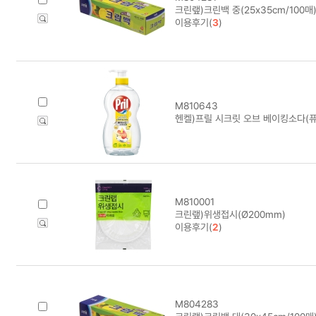
크린랲)크린백 중(25x35cm/100매
이용후기(
3
)
M810643
헨켈)프릴 시크릿 오브 베이킹소다(퓨
M810001
크린랲)위생접시(Ø200mm)
이용후기(
2
)
M804283