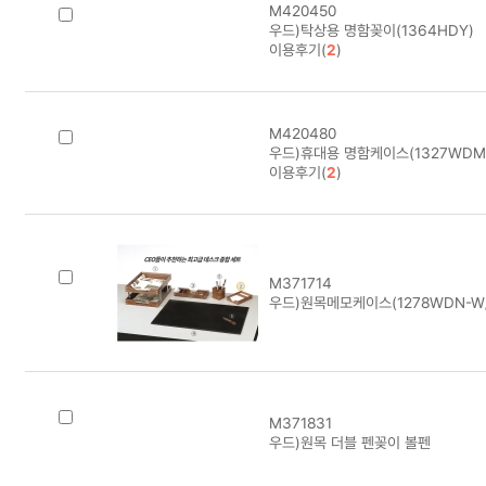
M420450
우드)탁상용 명함꽂이(1364HDY)
이용후기(
2
)
M420480
우드)휴대용 명함케이스(1327WDM
이용후기(
2
)
M371714
우드)원목메모케이스(1278WDN-W/월
M371831
우드)원목 더블 펜꽂이 볼펜