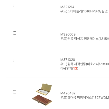
M321214
우드)스테이플러(1016HPB-X/월넛)
M320069
우드)원목 탁상용 명함케이스(1315H
M371320
우드)원목 사각펜통(마호가니/7350F
이용후기(
13
)
M420482
우드)휴대용 명함케이스(1327WDM/