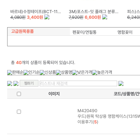
바르네)수정테이프(BCT-1158)
3M)포스트-잇 플래그 분류용(필름/683-5KP/44*12mm)
피스)스
4,080원
3,400원
7,920원
6,600원
6,24
고급원목용품
펜꽂이/연필통
명함꽂이
총
40
개의 상품이 등록되어 있습니다.
이미지
코드/상품명/
M420490
우드)원목 탁상용 명함케이스(1315
이용후기(
5
)